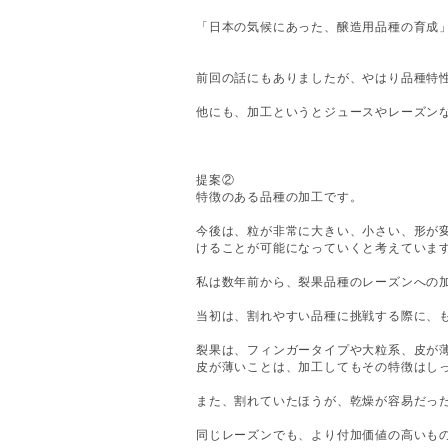
「日本の気候にあった、醸造用品種の育成
前回の話にもありましたが、やはり品種特
他にも、加工というとジュースやレーズン
提案②
特徴のある品種の加工です。
今後は、粒が非常に大きい、小さい、形が
けることが可能になっていくと考えていま
私は数年前から、裂果品種のレーズンへの
当初は、割れやすい品種に挑戦する際に、
裂果は、フィンガータイプや大粒系、皮が
皮が薄いことは、加工してもその特徴はし
また、割れていたほうが、乾燥が容易だっ
同じレーズンでも、より付加価値の高いも