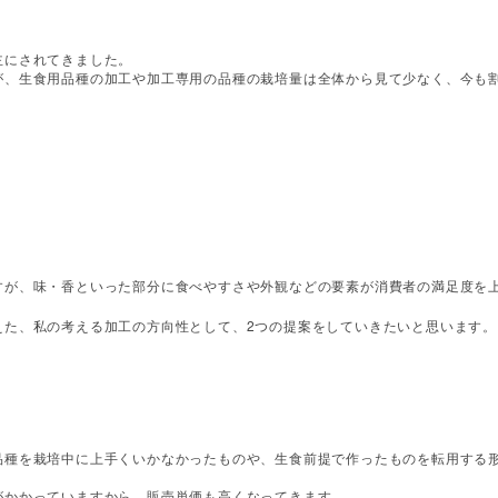
主にされてきました。
が、生食用品種の加工や加工専用の品種の栽培量は全体から見て少なく、今も
すが、味・香といった部分に食べやすさや外観などの要素が消費者の満足度を
2
えた、私の考える加工の方向性として、
つの提案をしていきたいと思います。
品種を栽培中に上手くいかなかったものや、生食前提で作ったものを転用する
がかかっていますから、販売単価も高くなってきます。