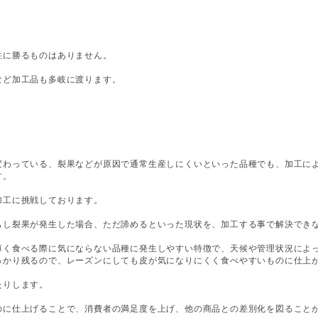
」
性に勝るものはありません。
など加工品も多岐に渡ります。
変わっている、裂果などが原因で通常生産しにくいといった品種でも、加工に
す。
加工に挑戦しております。
もし裂果が発生した場合、ただ諦めるといった現状を、加工する事で解決でき
薄く食べる際に気にならない品種に発生しやすい特徴で、天候や管理状況によ
っかり残るので、レーズンにしても皮が気になりにくく食べやすいものに仕上
たりします。
のに仕上げることで、消費者の満足度を上げ、他の商品との差別化を図ること