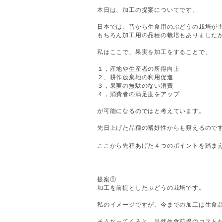
本日は、加工の提案についてです。
日本では、昔から生食用のぶどうの栽培が
もちろん加工用の品種の栽培もありました
私はここで、果実を加工をすることで、
１，産地や生産者の所得向上
２、耕作放棄地の利用促進
３，果実の無駄のない消費
４，消費者の満足度をアップ
が可能になるのではと考えています。
先日上げた品種の嗜好性からも窺えるので
ここから先程あげた４つのポイントを踏ま
提案①
加工を前提としたぶどうの栽培です。
私のイメージですが、今までの加工は生食
そうなってくると、当然生食前提のコスト