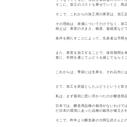
そこに、加工のコストも乗せていくと、商
そこで、これからの加工用の果実は、加工
その理由は、単価についてだけでなく、加
例えば、果実の大きさ、糖度、凝縮度など
条件を満たすことによって、生産者は手間
また、果実を加工することで、保存期間を
更に、年間を通じてぶどうを感じてもらう
これからは、季節には生果を、それ以外に
さて、加工を前提としたぶどうというと皆
私は、まず最初に思い浮かべたのが醸造用
日本では、醸造用品種の栽培がないわけで
だ日本の環境にあった品種の栽培が確立さ
そこで、昨年より醸造家の大岡弘武さんと