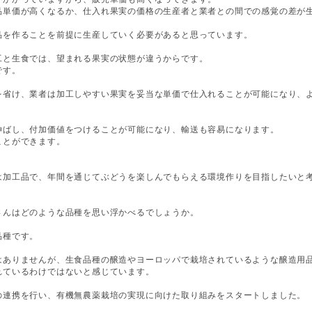
品単価が高くなるか、仕入れ果実の価格の生産者と業者との間での感覚の差が
品を作ることを前提に生産していく必要があると思っています。
工と生食では、望まれる果実の状態が違うからです。
です。
を省け、業者は加工しやすい果実を妥当な単価で仕入れることが可能になり、
伸ばし、付加価値をつけることが可能になり、輸送も容易になります。
ことができます。
は加工品で、年間を通じてぶどうを楽しんでもらえる環境作りを目指したいと
さんはどのような品種を思い浮かべるでしょうか。
品種です。
はありませんが、生食品種の醸造やヨーロッパで栽培されているような醸造用
れているわけではないと感じています。
の連携を行い、有機無農薬栽培の実現に向けた取り組みをスタートしました。